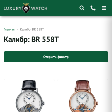
Поиск
Главная
Калибр: BR 558T
товаров
Калибр: BR 558T
Открыть фильтр