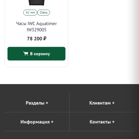
42 мм
Сталь
Часы IWC Aquatimer
IW329005
78 200
₽
В корзину
Разделы
+
Клиентам
+
Информация
+
Контакты
+