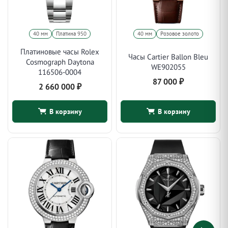
40 мм
Платина 950
40 мм
Розовое золото
Платиновые часы Rolex
Часы Cartier Ballon Bleu
Cosmograph Daytona
WE902055
116506-0004
87 000
₽
2 660 000
₽
В корзину
В корзину