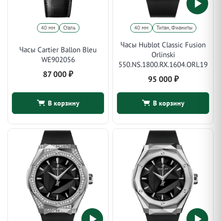
40 мм
Сталь
40 мм
Титан, Фианиты
Часы Hublot Classic Fusion
Часы Cartier Ballon Bleu
Orlinski
WE902056
550.NS.1800.RX.1604.ORL19
87 000
₽
95 000
₽
В корзину
В корзину