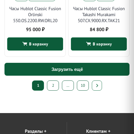
Часы Hublot Classic Fusion
Часы Hublot Classic Fusion
Orlinski
Takashi Murakami
550.OS.2200.RW.ORL20
507.CX.9000.RX.TAK21
95 000
₽
84 800
₽
В корзину
В корзину
Загрузить ещё
Пагинация
1
2
…
10
записей
Разделы
+
Клиентам
+