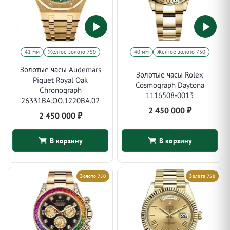
41 мм
Желтое золото 750
40 мм
Желтое золото 750
Золотые часы Audemars
Золотые часы Rolex
Piguet Royal Oak
Cosmograph Daytona
Chronograph
1116508-0013
26331BA.OO.1220BA.02
2 450 000
₽
2 450 000
₽
В корзину
В корзину
Золото 750
Золото 750