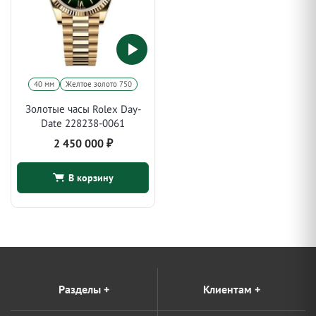
40 мм
Желтое золото 750
Золотые часы Rolex Day-
Date 228238-0061
2 450 000
₽
В корзину
Разделы
+
Клиентам
+