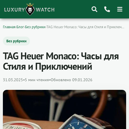
Главная
›
Блог
›
Без рубрики
›
TAG Heuer Monaco: Часы для Стиля и Приключений
Поиск
товаров
Без рубрики
TAG Heuer Monaco: Часы для
Стиля и Приключений
31.03.2025
•
5 мин чтения
•
Обновлено 09.01.2026