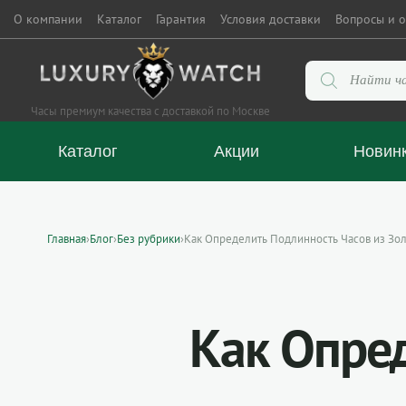
О компании
Каталог
Гарантия
Условия доставки
Вопросы и о
Поиск
товаров
Часы премиум качества с доставкой по Москве
Каталог
Акции
Новин
Главная
›
Блог
›
Без рубрики
›
Как Определить Подлинность Часов из Зо
Как Опред