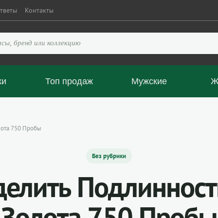
тветы
Контакты
ки
Топ продаж
Мужские
Ж
лота 750 Пробы
Без рубрики
елить Подлинност
Золота 750 Пробы