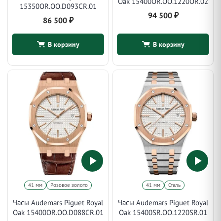
Oak 15400OR.OO.1220OR.02
15350OR.OO.D093CR.01
94 500
₽
86 500
₽
В корзину
В корзину
41 мм
Розовое золото
41 мм
Сталь
Часы Audemars Piguet Royal
Часы Audemars Piguet Royal
Oak 15400OR.OO.D088CR.01
Oak 15400SR.OO.1220SR.01