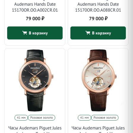
Audemars Hands Date
Audemars Hands Date
15170OR.OO.A002CR.01
15170OR.OO.A088CR.01
79 000
₽
79 000
₽
В корзину
В корзину
41 мм
Розовое золото
41 мм
Розовое золото
Часы Audemars Piguet Jules
Часы Audemars Piguet Jules