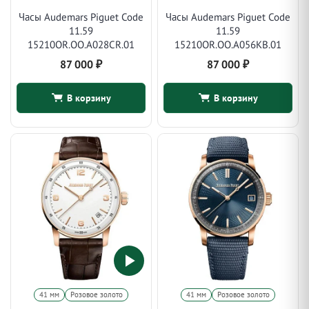
Часы Audemars Piguet Code
Часы Audemars Piguet Code
11.59
11.59
15210OR.OO.A028CR.01
15210OR.OO.A056KB.01
87 000
₽
87 000
₽
В корзину
В корзину
41 мм
Розовое золото
41 мм
Розовое золото