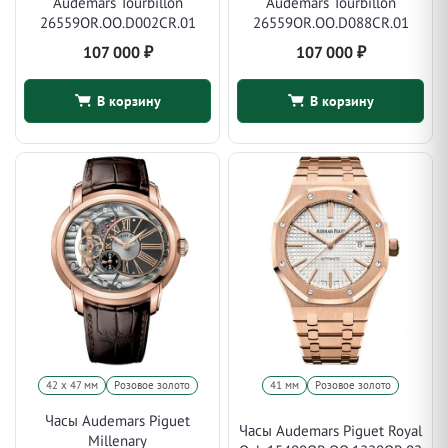
Audemars Tourbillon
Audemars Tourbillon
26559OR.OO.D002CR.01
26559OR.OO.D088CR.01
107 000
₽
107 000
₽
В корзину
В корзину
42 х 47 мм
Розовое золото
41 мм
Розовое золото
Часы Audemars Piguet
Часы Audemars Piguet Royal
Millenary