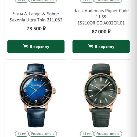
Часы Audemars Piguet Code
Часы A. Lange & Sohne
11.59
Saxonia Ultra Thin 211.033
15210OR.OO.A002CR.01
78 300
₽
87 000
₽
В корзину
В корзину
41 мм
Розовое золото
41 мм
Розовое золото