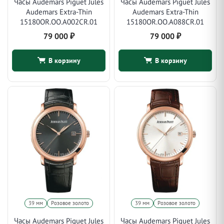
Часы Audemars Piguet Jules
Часы Audemars Piguet Jules
Audemars Extra-Thin
Audemars Extra-Thin
15180OR.OO.A002CR.01
15180OR.OO.A088CR.01
79 000
₽
79 000
₽
В корзину
В корзину
39 мм
Розовое золото
39 мм
Розовое золото
Часы Audemars Piguet Jules
Часы Audemars Piguet Jules