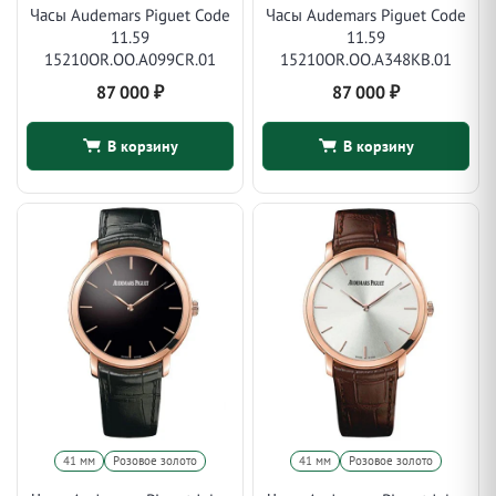
Часы Audemars Piguet Code
Часы Audemars Piguet Code
11.59
11.59
15210OR.OO.A099CR.01
15210OR.OO.A348KB.01
87 000
₽
87 000
₽
В корзину
В корзину
41 мм
Розовое золото
41 мм
Розовое золото