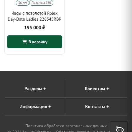
36 мм
Позолота 750
Часы с позолотой Rolex
Day-Date Ladies 228345RBR
195 000
₽
В корзину
Разделы
+
Клиентам
+
Информация
+
Контакты
+
Политика обработки персональных данных