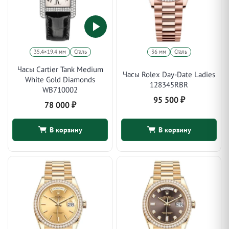
35.4×19.4 мм
Сталь
36 мм
Сталь
Часы Cartier Tank Medium
Часы Rolex Day-Date Ladies
White Gold Diamonds
128345RBR
WB710002
95 500
₽
78 000
₽
В корзину
В корзину