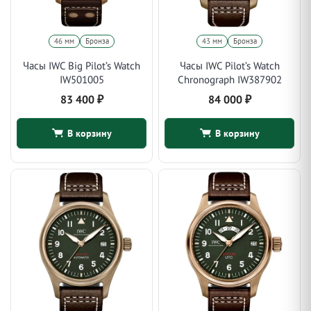
46 мм
Бронза
43 мм
Бронза
Часы IWC Big Pilot’s Watch
Часы IWC Pilot’s Watch
IW501005
Chronograph IW387902
83 400
₽
84 000
₽
В корзину
В корзину