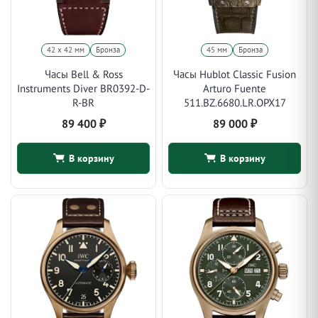
42 х 42 мм
Бронза
45 мм
Бронза
Часы Bell & Ross
Часы Hublot Classic Fusion
Instruments Diver BR0392-D-
Arturo Fuente
R-BR
511.BZ.6680.LR.OPX17
89 400
₽
89 000
₽
В корзину
В корзину