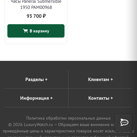
Часы Panerai Submersible
1950 PAM00968
93 700
₽
В корзину
Разделы
+
Клиентам
+
Информация
+
Контакты
+
Политика обработки персональных данных
© 2026 LuxuryWatch.ru — Обращаем ваше внимание на то, что
приведённые цены и характеристики товаров носят исключительно