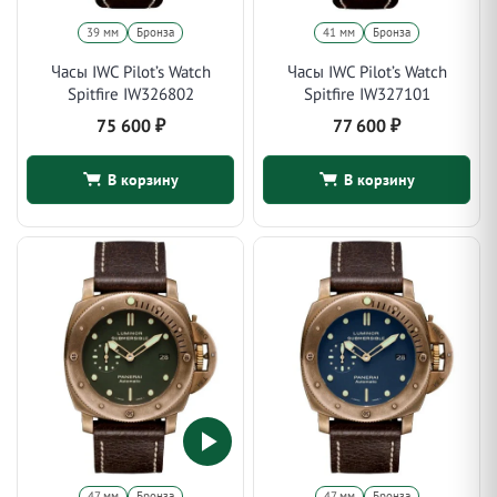
39 мм
Бронза
41 мм
Бронза
Часы IWC Pilot’s Watch
Часы IWC Pilot’s Watch
Spitfire IW326802
Spitfire IW327101
75 600
₽
77 600
₽
В корзину
В корзину
47 мм
Бронза
47 мм
Бронза