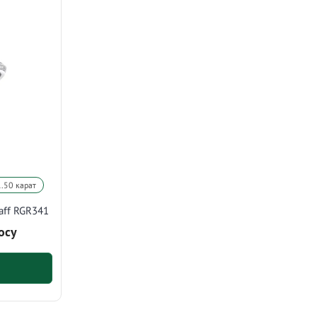
1.50 карат
aff RGR341
осу