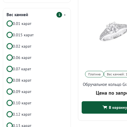
Вес камней
1
0.01 карат
0.015 карат
0.02 карат
0.06 карат
0.07 карат
Платина
Вес камней: 
0.08 карат
Обручальное кольцо Gr
0.09 карат
Цена по запр
0.10 карат
В корзину
0.12 карат
0.13 карат