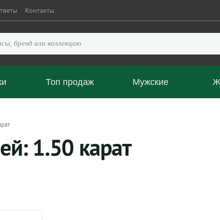
тветы
Контакты
ки
Топ продаж
Мужские
Ж
арат
ей: 1.50 карат