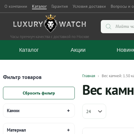
О компании
Каталог
Гарантия
Условия доставки
Вопросы и о
Поиск
товаров
Часы премиум качества с доставкой по Москве
Каталог
Акции
Новин
Главная
Вес камней: 1.50 к
Фильтр товаров
Вес камн
Сбросить фильтр
Камни
Материал