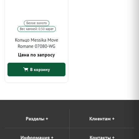
Белое золото
Вес камней: 0.50 карат
Кольцо Messika Move
Romane 07080-WG
Цена по запросу
В корзину
Разделы
+
Клиентам
+
Информация
+
Контакты
+