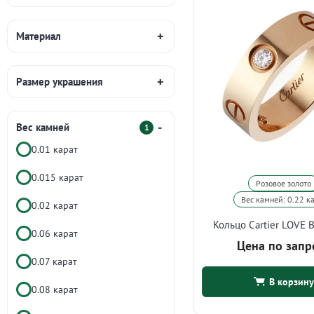
Материал
Размер украшения
Вес камней
1
0.01 карат
0.015 карат
Розовое золото
Вес камней: 0.22 к
0.02 карат
Кольцо Cartier LOVE 
0.06 карат
Цена по запр
0.07 карат
В корзину
0.08 карат