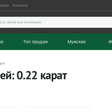
тветы
Контакты
ки
Топ продаж
Мужские
Ж
арат
ей: 0.22 карат