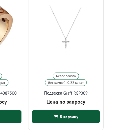
Белое золото
арат
Вес камней: 0.22 карат
B4087500
Подвеска Graff RGP009
осу
Цена по запросу
В корзину