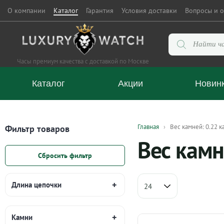
О компании
Каталог
Гарантия
Условия доставки
Вопросы и о
Поиск
товаров
Часы премиум качества с доставкой по Москве
Каталог
Акции
Новин
Главная
Вес камней: 0.22 к
Фильтр товаров
Вес камн
Сбросить фильтр
Длина цепочки
Камни