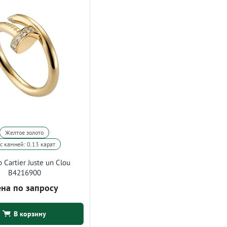
Желтое золото
с камней: 0.13 карат
 Cartier Juste un Clou
B4216900
на по запросу
В корзину