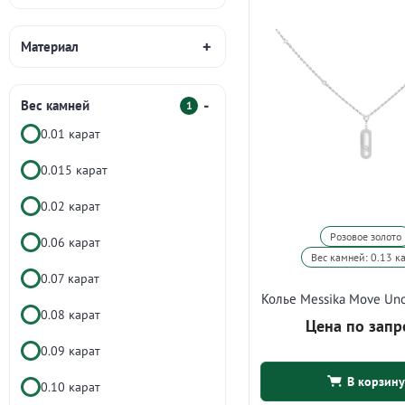
Материал
Вес камней
1
0.01 карат
0.015 карат
0.02 карат
Розовое золото
0.06 карат
Вес камней: 0.13 к
0.07 карат
Колье Messika Move Un
0.08 карат
Цена по запр
0.09 карат
В корзину
0.10 карат