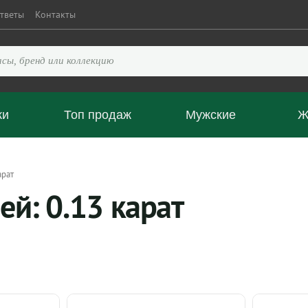
тветы
Контакты
ки
Топ продаж
Мужские
Ж
арат
ей: 0.13 карат