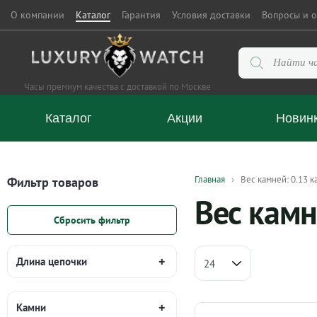
О компании
Каталог
Гарантия
Условия доставки
Вопросы и о
Поиск
товаров
Часы премиум качества с доставкой по Москве
Каталог
Акции
Новин
Главная
Вес камней: 0.13 к
Фильтр товаров
Вес камн
Сбросить фильтр
Длина цепочки
Камни