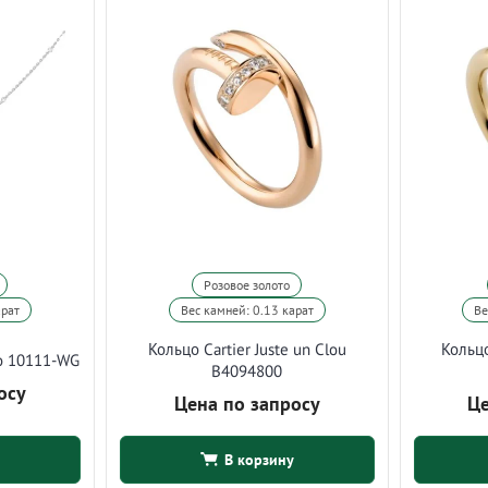
Розовое золото
арат
Вес камней: 0.13 карат
Ве
Кольцо Cartier Juste un Clou
Кольцо
o 10111-WG
B4094800
осу
Цена по запросу
Це
В корзину