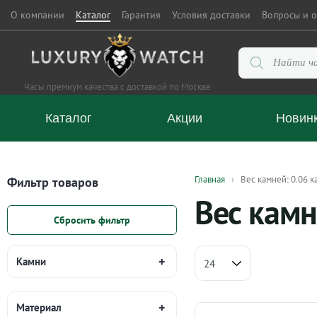
О компании
Каталог
Гарантия
Условия доставки
Вопросы и о
Поиск
товаров
Часы премиум качества с доставкой по Москве
Каталог
Акции
Новин
Главная
Вес камней: 0.06 к
Фильтр товаров
Вес камн
Сбросить фильтр
Камни
Материал