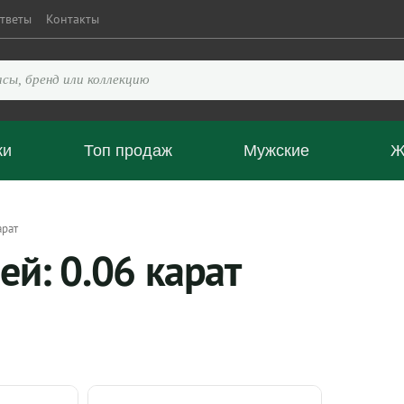
тветы
Контакты
ки
Топ продаж
Мужские
Ж
арат
ей: 0.06 карат