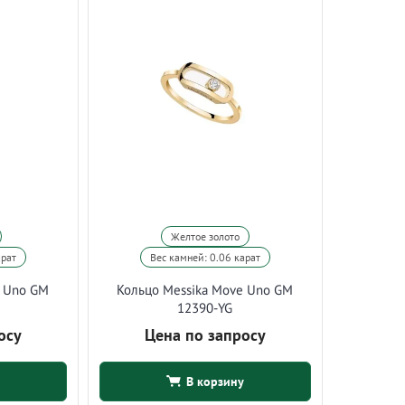
Желтое золото
арат
Вес камней: 0.06 карат
e Uno GM
Кольцо Messika Move Uno GM
12390-YG
осу
Цена по запросу
В корзину