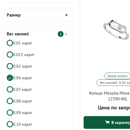
Размер
Вес камней
1
0.01 карат
0.015 карат
0.02 карат
Белое золото
0.06 карат
Вес камней: 0.06 к
0.07 карат
Кольцо Messika Mov
12390-WG
0.08 карат
Цена по запр
0.09 карат
В корзину
0.10 карат