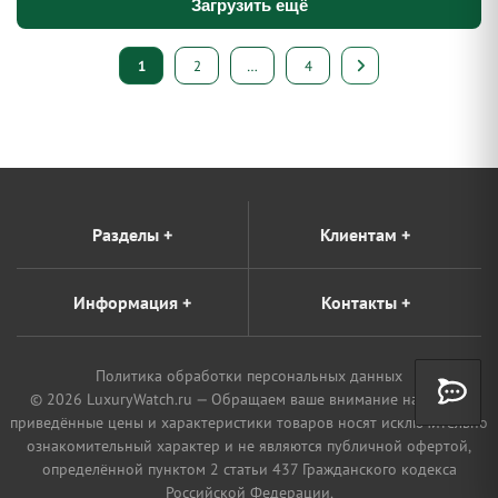
Загрузить ещё
Пагинация
1
2
…
4
записей
Разделы
+
Клиентам
+
Информация
+
Контакты
+
Политика обработки персональных данных
© 2026 LuxuryWatch.ru — Обращаем ваше внимание на то, что
приведённые цены и характеристики товаров носят исключительно
ознакомительный характер и не являются публичной офертой,
определённой пунктом 2 статьи 437 Гражданского кодекса
Российской Федерации.