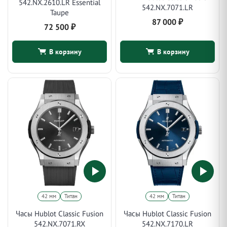
542.NX.2610.LR Essential
542.NX.7071.LR
Taupe
87 000
₽
72 500
₽
В корзину
В корзину
42 мм
Титан
42 мм
Титан
Часы Hublot Classic Fusion
Часы Hublot Classic Fusion
542.NX.7071.RX
542.NX.7170.LR