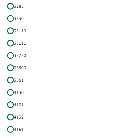
3285
3330
35110
35111
35720
35800
3861
4130
4131
4132
4161