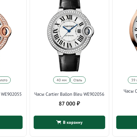
олото
40 мм
Сталь
39
Часы C
eu WE902055
Часы Cartier Ballon Bleu WE902056
87 000
₽
В корзину