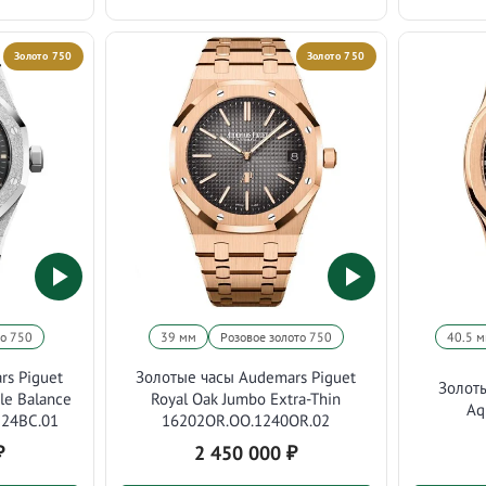
Золото 750
Золото 750
то 750
39 мм
Розовое золото 750
40.5 
rs Piguet
Золотые часы Audemars Piguet
Золоты
le Balance
Royal Oak Jumbo Extra-Thin
Aq
224BC.01
16202OR.OO.1240OR.02
₽
2 450 000
₽