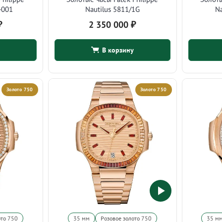
-001
Nautilus 5811/1G
Na
₽
2 350 000
₽
В корзину
Золото 750
Золото 750
ото 750
35 мм
Розовое золото 750
35 м