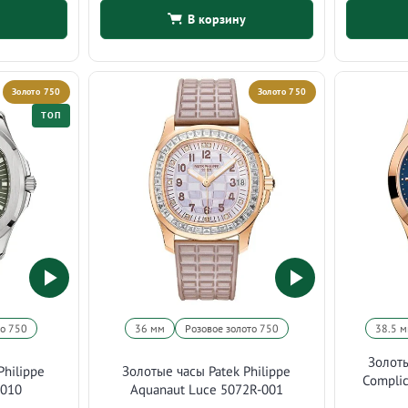
В корзину
Золото 750
Золото 750
ТОП
то 750
36 мм
Розовое золото 750
38.5 
Золоты
Philippe
Золотые часы Patek Philippe
Complic
-010
Aquanaut Luce 5072R-001