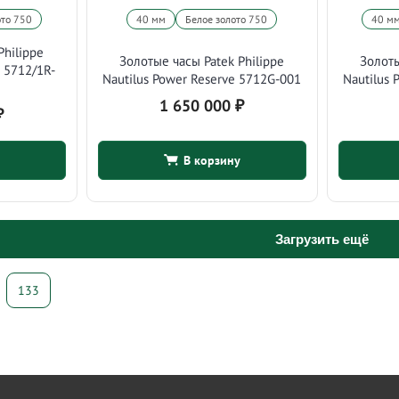
ото 750
40 мм
Белое золото 750
40 м
Philippe
Золотые часы Patek Philippe
Золоты
e 5712/1R-
Nautilus Power Reserve 5712G-001
Nautilus 
1 650 000
₽
₽
В корзину
Загрузить ещё
133