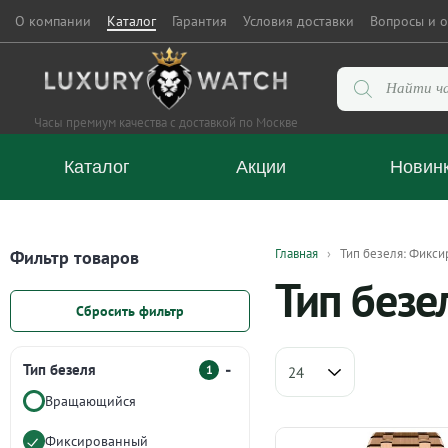
О компании
Каталог
Гарантия
Условия доставки
Вопросы и о
Поиск
товаров
Часы премиум качества с доставкой по Москве
Каталог
Акции
Новин
Главная
Тип безеля: Фикс
Фильтр товаров
Тип безе
Сбросить фильтр
Тип безеля
1
Вращающийся
Фиксированный