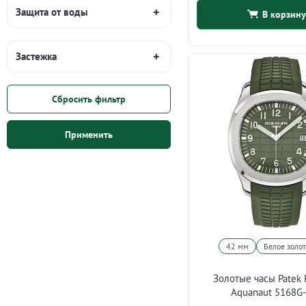
Защита от воды
В корзину
Застежка
Сбросить фильтр
Применить
42 мм
Белое золо
Золотые часы Patek 
Aquanaut 5168G