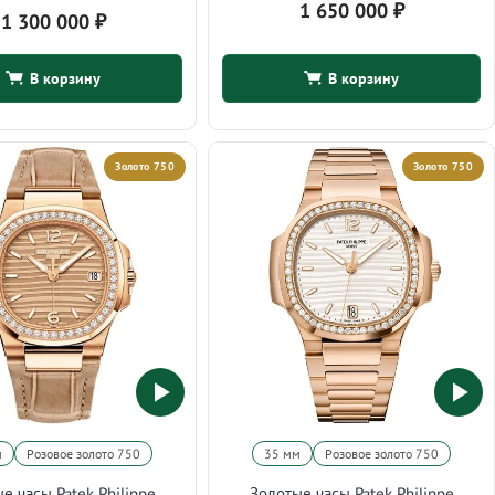
1 650 000
₽
1 300 000
₽
В корзину
В корзину
Золото 750
Золото 750
м
Розовое золото 750
35 мм
Розовое золото 750
е часы Patek Philippe
Золотые часы Patek Philippe