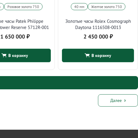
м
Розовое золото 750
40 мм
Желтое золото 750
е часы Patek Philippe
Золотые часы Rolex Cosmograph
Power Reserve 5712R-001
Daytona 1116508-0013
1 650 000
₽
2 450 000
₽
В корзину
В корзину
Далее