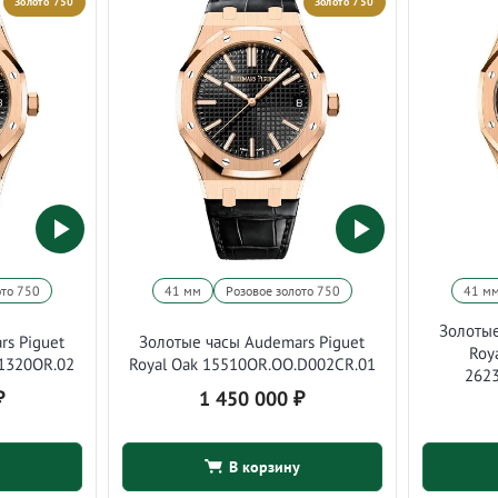
Золото 750
Золото 750
ото 750
41 мм
Розовое золото 750
41 м
Золотые
rs Piguet
Золотые часы Audemars Piguet
Roy
.1320OR.02
Royal Oak 15510OR.OO.D002CR.01
262
₽
1 450 000
₽
В корзину