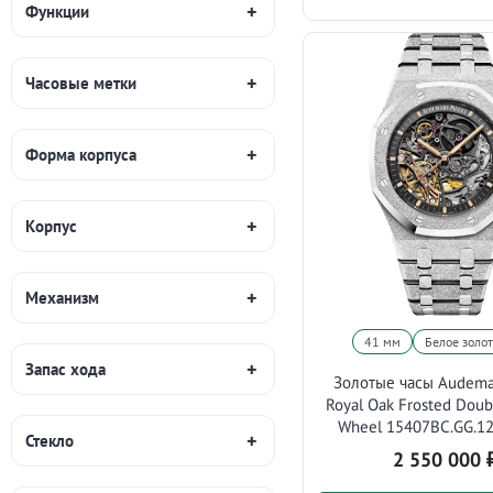
Функции
Часовые метки
Форма корпуса
Корпус
Механизм
41 мм
Белое золо
Запас хода
Золотые часы Audema
Royal Oak Frosted Doub
Wheel 15407BC.GG.1
Стекло
2 550 000