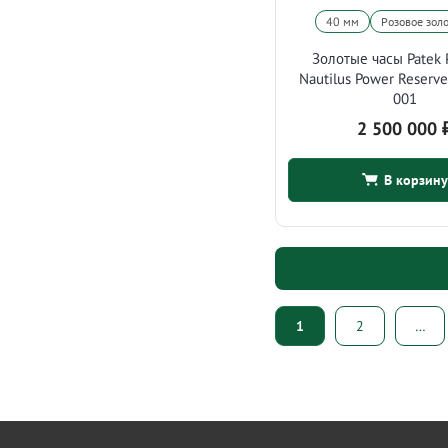
40 мм
Розовое зол
Золотые часы Patek 
Nautilus Power Reserv
001
2 500 000
В корзину
Пагинация
1
2
…
записей