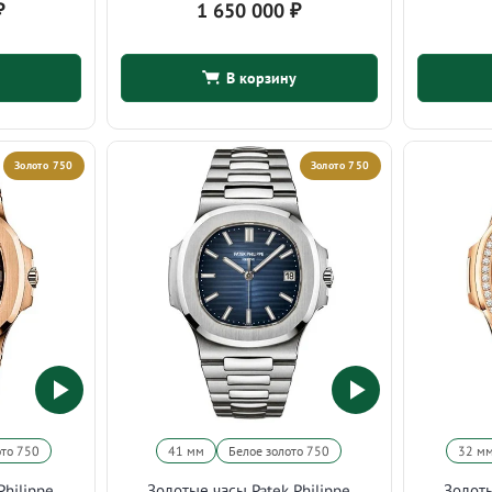
₽
1 650 000
₽
В корзину
Золото 750
Золото 750
ото 750
41 мм
Белое золото 750
32 м
Philippe
Золотые часы Patek Philippe
Золоты