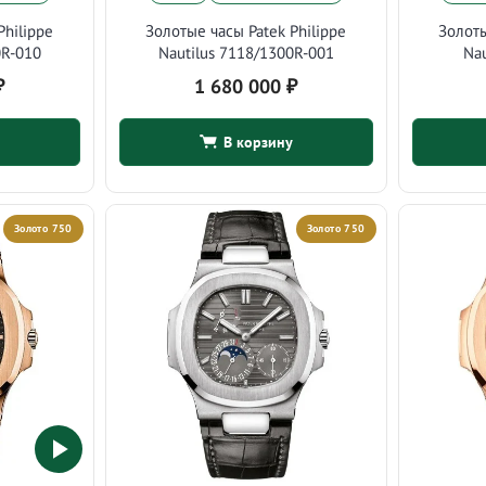
Philippe
Золотые часы Patek Philippe
Золоты
0R-010
Nautilus 7118/1300R-001
Na
₽
1 680 000
₽
В корзину
Золото 750
Золото 750