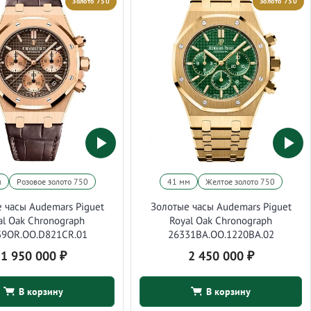
Золото 750
Золото 750
м
Розовое золото 750
41 мм
Желтое золото 750
 часы Audemars Piguet
Золотые часы Audemars Piguet
al Oak Chronograph
Royal Oak Chronograph
39OR.OO.D821CR.01
26331BA.OO.1220BA.02
1 950 000
₽
2 450 000
₽
В корзину
В корзину