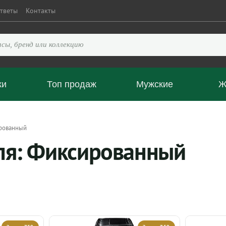
тветы
Контакты
ки
Топ продаж
Мужские
Ж
ированный
ля: Фиксированный