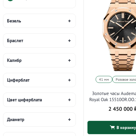
Безель
Браслет
Калибр
41 мм
Розовое зол
Циферблат
Золотые часы Audema
Royal Oak 15510OR.OO
Цвет циферблата
2 450 000
Диаметр
В корзину